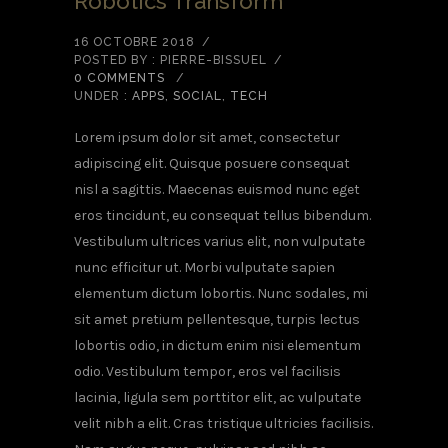
Robotics Transform
16 OCTOBRE 2018
/
POSTED BY : PIERRE-BISSUEL
/
0 COMMENTS
/
UNDER :
APPS
,
SOCIAL
,
TECH
Lorem ipsum dolor sit amet, consectetur
adipiscing elit. Quisque posuere consequat
nisl a sagittis. Maecenas euismod nunc eget
eros tincidunt, eu consequat tellus bibendum.
Vestibulum ultrices varius elit, non vulputate
nunc efficitur ut. Morbi vulputate sapien
elementum dictum lobortis. Nunc sodales, mi
sit amet pretium pellentesque, turpis lectus
lobortis odio, in dictum enim nisi elementum
odio. Vestibulum tempor, eros vel facilisis
lacinia, ligula sem porttitor elit, ac vulputate
velit nibh a elit. Cras tristique ultricies facilisis.