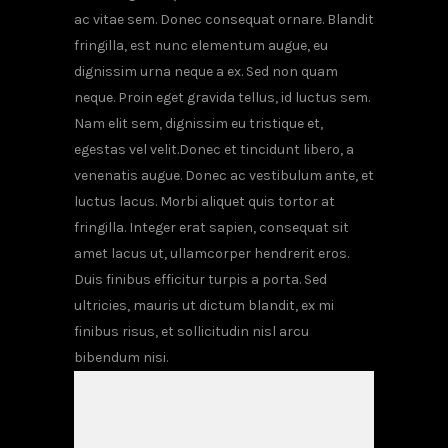
ac vitae sem. Donec consequat ornare. Blandit
fringilla, est nunc elementum augue, eu
dignissim urna neque a ex. Sed non quam
neque. Proin eget gravida tellus, id luctus sem.
Nam elit sem, dignissim eu tristique et,
egestas vel velit.Donec et tincidunt libero, a
venenatis augue. Donec ac vestibulum ante, et
luctus lacus. Morbi aliquet quis tortor at
fringilla. Integer erat sapien, consequat sit
amet lacus ut, ullamcorper hendrerit eros.
Duis finibus efficitur turpis a porta. Sed
ultricies, mauris ut dictum blandit, ex mi
finibus risus, et sollicitudin nisl arcu
bibendum nisi.