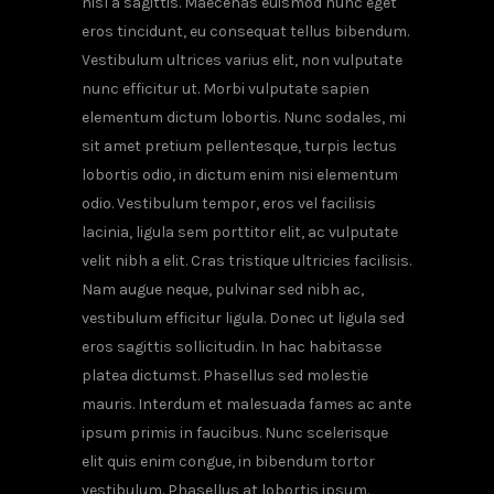
nisl a sagittis. Maecenas euismod nunc eget
eros tincidunt, eu consequat tellus bibendum.
Vestibulum ultrices varius elit, non vulputate
nunc efficitur ut. Morbi vulputate sapien
elementum dictum lobortis. Nunc sodales, mi
sit amet pretium pellentesque, turpis lectus
lobortis odio, in dictum enim nisi elementum
odio. Vestibulum tempor, eros vel facilisis
lacinia, ligula sem porttitor elit, ac vulputate
velit nibh a elit. Cras tristique ultricies facilisis.
Nam augue neque, pulvinar sed nibh ac,
vestibulum efficitur ligula. Donec ut ligula sed
eros sagittis sollicitudin. In hac habitasse
platea dictumst. Phasellus sed molestie
mauris. Interdum et malesuada fames ac ante
ipsum primis in faucibus. Nunc scelerisque
elit quis enim congue, in bibendum tortor
vestibulum. Phasellus at lobortis ipsum.