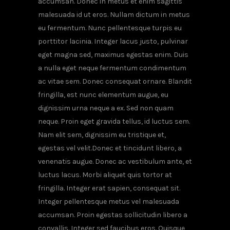
accumsan. Donec in metus et enim sagittis
malesuada id ut eros. Nullam dictum in metus
eu fermentum. Nunc pellentesque turpis eu
porttitor lacinia. Integer lacus justo, pulvinar
eget magna sed, maximus egestas enim. Duis
a nulla eget neque fermentum condimentum
ac vitae sem. Donec consequat ornare. Blandit
fringilla, est nunc elementum augue, eu
dignissim urna neque a ex. Sed non quam
neque. Proin eget gravida tellus, id luctus sem.
Nam elit sem, dignissim eu tristique et,
egestas vel velit.Donec et tincidunt libero, a
venenatis augue. Donec ac vestibulum ante, et
luctus lacus. Morbi aliquet quis tortor at
fringilla. Integer erat sapien, consequat sit.
Integer pellentesque metus vel malesuada
accumsan. Proin egestas sollicitudin libero a
convallis. Integer sed faucibus eros. Quisque