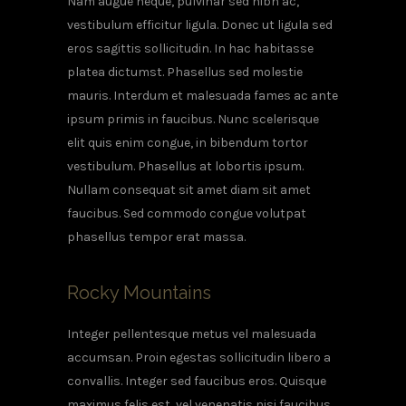
Nam augue neque, pulvinar sed nibh ac,
vestibulum efficitur ligula. Donec ut ligula sed
eros sagittis sollicitudin. In hac habitasse
platea dictumst. Phasellus sed molestie
mauris. Interdum et malesuada fames ac ante
ipsum primis in faucibus. Nunc scelerisque
elit quis enim congue, in bibendum tortor
vestibulum. Phasellus at lobortis ipsum.
Nullam consequat sit amet diam sit amet
faucibus. Sed commodo congue volutpat
phasellus tempor erat massa.
Rocky Mountains
Integer pellentesque metus vel malesuada
accumsan. Proin egestas sollicitudin libero a
convallis. Integer sed faucibus eros. Quisque
maximus felis est, vel venenatis nisi faucibus